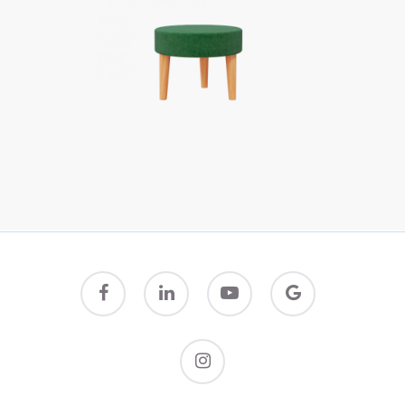
facebook
linkedin
youtube
google-
plus
instagram