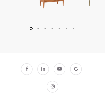
facebook
linkedin
youtube
google-
plus
instagram