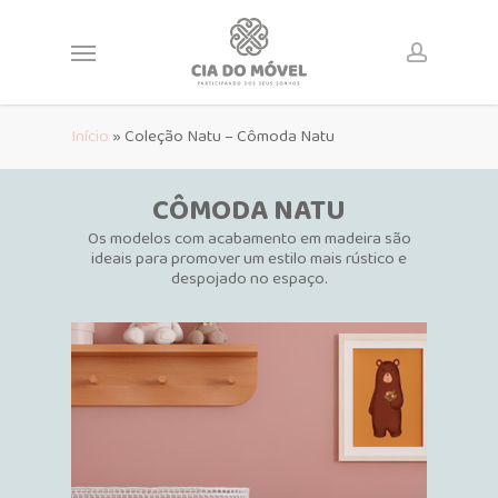
Skip
to
Menu
main
account
content
Início
»
Coleção Natu – Cômoda Natu
CÔMODA NATU
Os modelos com acabamento em madeira são
ideais para promover um estilo mais rústico e
despojado no espaço.