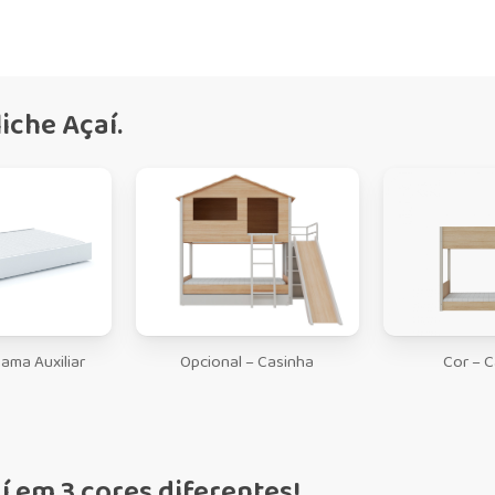
iche Açaí.
ama Auxiliar
Opcional – Casinha
Cor – 
í em 3 cores diferentes!