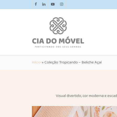
Skip
facebook
linkedin
youtube
instagram
to
main
content
Início
»
Coleção Tropicando – Beliche Açaí
Visual divertido, cor moderna e esca