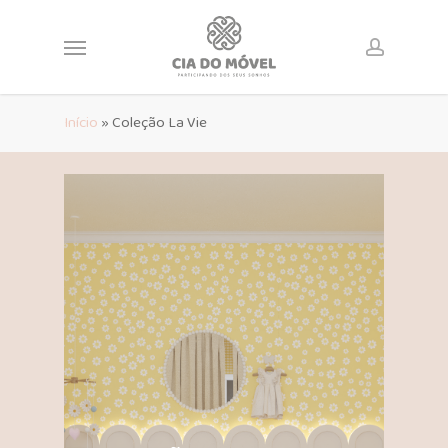
Skip
to
Menu
main
account
content
Início
»
Coleção La Vie