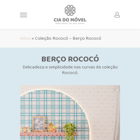
Skip
to
Menu
main
account
content
Início
»
Coleção Rococó – Berço Rococó
BERÇO ROCOCÓ
Delicadeza e simplicidade nas curvas da coleção
Rococó.