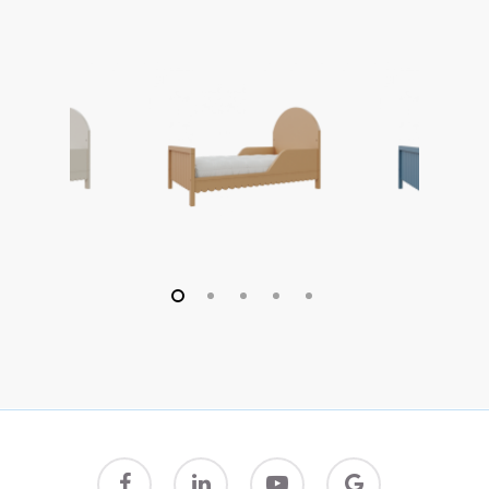
facebook
linkedin
youtube
google-